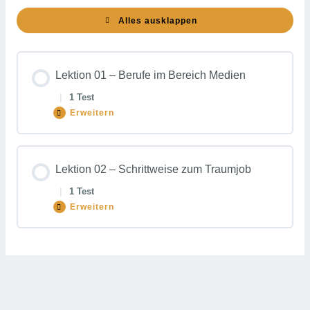
Alles ausklappen
Lektionen
Lektion 01 – Berufe im Bereich Medien
|
1 Test
Erweitern
Lektion
01
–
Berufe
im
Bereich
Lektion 02 – Schrittweise zum Traumjob
Medien
|
1 Test
Erweitern
Lektion
02
–
Schrittweise
zum
Traumjob