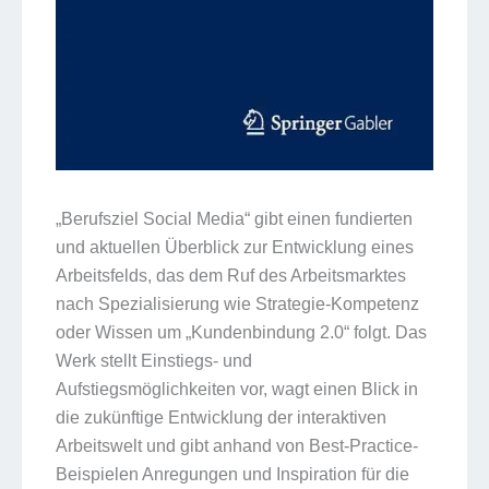
„Berufsziel Social Media“ gibt einen fundierten
und aktuellen Überblick zur Entwicklung eines
Arbeitsfelds, das dem Ruf des Arbeitsmarktes
nach Spezialisierung wie Strategie-Kompetenz
oder Wissen um „Kundenbindung 2.0“ folgt. Das
Werk stellt Einstiegs- und
Aufstiegsmöglichkeiten vor, wagt einen Blick in
die zukünftige Entwicklung der interaktiven
Arbeitswelt und gibt anhand von Best-Practice-
Beispielen Anregungen und Inspiration für die