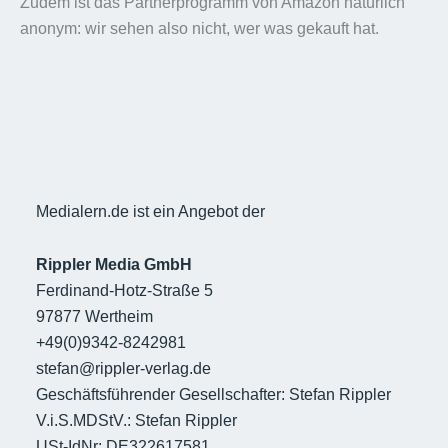
Zudem ist das Partnerprogramm von Amazon natürlich
anonym: wir sehen also nicht, wer was gekauft hat.
Medialern.de ist ein Angebot der
Rippler Media GmbH
Ferdinand-Hotz-Straße 5
97877 Wertheim
+49(0)9342-8242981
stefan@rippler-verlag.de
Geschäftsführender Gesellschafter: Stefan Rippler
V.i.S.MDStV.: Stefan Rippler
USt-IdNr: DE322617581