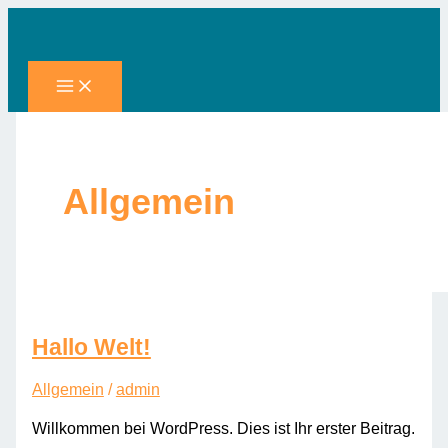
Zum
Inhalt
springen
Allgemein
Hallo Welt!
Allgemein
/
admin
Willkommen bei WordPress. Dies ist Ihr erster Beitrag.